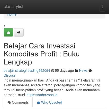
Home
classifylist
Togg
navi
Home
1
Belajar Cara Investasi
Komoditas Profit : Buku
Lengkap
belajar-strategi-trading992094
55 days ago
News
Discuss
Ingin memaksimalkan hasil Anda di pasar emas ? Pelajaran ini
akan membahas secara strategi perdagangan komoditas yang
terbukti menciptakan profit yang besar . Anda akan memahami
berbagai studi
https://traderzone.id
Comments
Who Upvoted