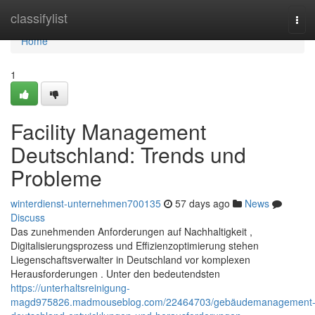
Home
classifylist
Tog
navi
Home
1
Facility Management
Deutschland: Trends und
Probleme
winterdienst-unternehmen700135
57 days ago
News
Discuss
Das zunehmenden Anforderungen auf Nachhaltigkeit ,
Digitalisierungsprozess und Effizienzoptimierung stehen
Liegenschaftsverwalter in Deutschland vor komplexen
Herausforderungen . Unter den bedeutendsten
https://unterhaltsreinigung-
magd975826.madmouseblog.com/22464703/gebäudemanagement