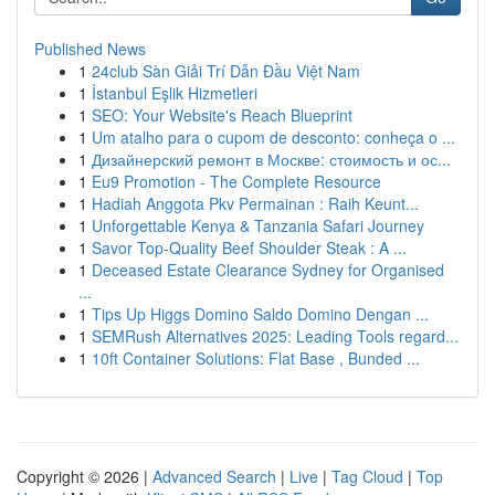
Published News
1
24club Sàn Giải Trí Dẫn Đầu Việt Nam
1
İstanbul Eşlik Hizmetleri
1
SEO: Your Website's Reach Blueprint
1
Um atalho para o cupom de desconto: conheça o ...
1
Дизайнерский ремонт в Москве: стоимость и ос...
1
Eu9 Promotion - The Complete Resource
1
Hadiah Anggota Pkv Permainan : Raih Keunt...
1
Unforgettable Kenya & Tanzania Safari Journey
1
Savor Top-Quality Beef Shoulder Steak : A ...
1
Deceased Estate Clearance Sydney for Organised
...
1
Tips Up Higgs Domino Saldo Domino Dengan ...
1
SEMRush Alternatives 2025: Leading Tools regard...
1
10ft Container Solutions: Flat Base , Bunded ...
Copyright © 2026 |
Advanced Search
|
Live
|
Tag Cloud
|
Top