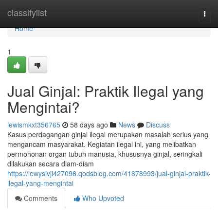
Home
classifylist
Togg
navi
Home
1
Jual Ginjal: Praktik Ilegal yang
Mengintai?
lewismkxt356765
58 days ago
News
Discuss
Kasus perdagangan ginjal ilegal merupakan masalah serius yang
mengancam masyarakat. Kegiatan ilegal ini, yang melibatkan
permohonan organ tubuh manusia, khususnya ginjal, seringkali
dilakukan secara diam-diam
https://lewysivji427096.qodsblog.com/41878993/jual-ginjal-praktik-
ilegal-yang-mengintai
Comments
Who Upvoted