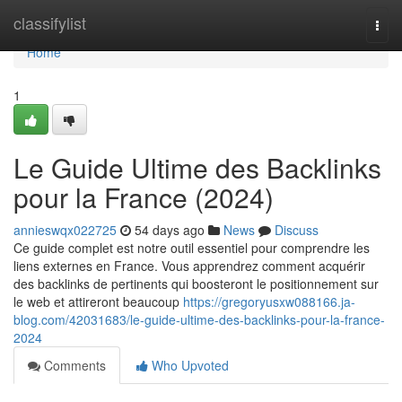
Home
classifylist
Togg
navi
Home
1
Le Guide Ultime des Backlinks
pour la France (2024)
annieswqx022725
54 days ago
News
Discuss
Ce guide complet est notre outil essentiel pour comprendre les
liens externes en France. Vous apprendrez comment acquérir
des backlinks de pertinents qui boosteront le positionnement sur
le web et attireront beaucoup
https://gregoryusxw088166.ja-
blog.com/42031683/le-guide-ultime-des-backlinks-pour-la-france-
2024
Comments
Who Upvoted