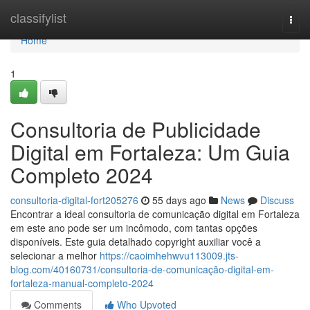
Home
classifylist
Togg
navi
Home
1
Consultoria de Publicidade
Digital em Fortaleza: Um Guia
Completo 2024
consultoria-digital-fort205276
55 days ago
News
Discuss
Encontrar a ideal consultoria de comunicação digital em Fortaleza
em este ano pode ser um incômodo, com tantas opções
disponíveis. Este guia detalhado copyright auxiliar você a
selecionar a melhor
https://caoimhehwvu113009.jts-
blog.com/40160731/consultoria-de-comunicação-digital-em-
fortaleza-manual-completo-2024
Comments
Who Upvoted