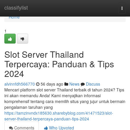
Home
classifylist
Togg
navi
Home
1
Slot Server Thailand
Terpercaya: Panduan & Tips
2024
alvinnfdh566770
56 days ago
News
Discuss
Mencari platform slot server Thailand terbaik di tahun 2024? Tips
ini akan memandu Anda! Kami menyajikan informasi
komprehensif tentang cara memilih situs yang jujur untuk bermain
pengalaman taruhan yang
https://tamzinvndx185630.sharebyblog.com/41471523/slot-
server-thailand-terpercaya-panduan-tips-2024
Comments
Who Upvoted