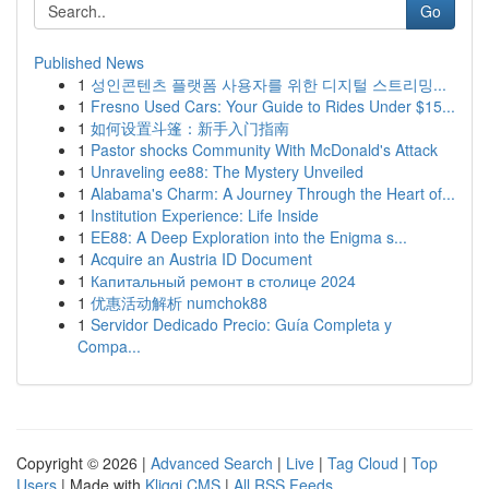
Go
Published News
1
성인콘텐츠 플랫폼 사용자를 위한 디지털 스트리밍...
1
Fresno Used Cars: Your Guide to Rides Under $15...
1
如何设置斗篷：新手入门指南
1
Pastor shocks Community With McDonald's Attack
1
Unraveling ee88: The Mystery Unveiled
1
Alabama's Charm: A Journey Through the Heart of...
1
Institution Experience: Life Inside
1
EE88: A Deep Exploration into the Enigma s...
1
Acquire an Austria ID Document
1
Капитальный ремонт в столице 2024
1
优惠活动解析 numchok88
1
Servidor Dedicado Precio: Guía Completa y
Compa...
Copyright © 2026 |
Advanced Search
|
Live
|
Tag Cloud
|
Top
Users
| Made with
Kliqqi CMS
|
All RSS Feeds