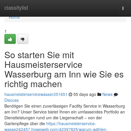
Home
classifylist
Togg
navi
Home
1
So starten Sie mit
Hausmeisterservice
Wasserburg am Inn wie Sie es
richtig machen
hausmeisterservicewasser251651
55 days ago
News
Discuss
Benötigen Sie einen zuverlässigen Facility Service in Wasserburg
am Inn? Unser Service bietet Ihnen ein umfassendes Portfolio an
Dienstleistungen rund um die Liegenschaft – von der
Gartenpflege über die
https://hausmeisterservice-
wasse242457.howeweb.com/42397825/warum-wählen-