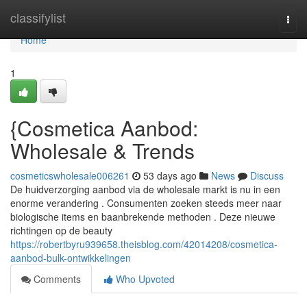
Home
classifylist
Togg
navi
Home
1
{Cosmetica Aanbod:
Wholesale & Trends
cosmeticswholesale006261
53 days ago
News
Discuss
De huidverzorging aanbod via de wholesale markt is nu in een
enorme verandering . Consumenten zoeken steeds meer naar
biologische items en baanbrekende methoden . Deze nieuwe
richtingen op de beauty
https://robertbyru939658.theisblog.com/42014208/cosmetica-
aanbod-bulk-ontwikkelingen
Comments
Who Upvoted