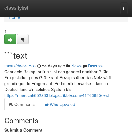
Home
classifylist
Togg
navi
Home
1
```text
minasfdw341536
54 days ago
News
Discuss
Cannabis Rezept online : Ist das generell denkbar ? Die
Fragestellung des Grünkraut-Rezepts über das Netz wirft
grundlegende Fragen auf. Bedauerlicherweise , dass in
Deutschland ein solches System bis
https://maeucak652263.blogscribble.com/41763885/text
Comments
Who Upvoted
Comments
Submit a Comment