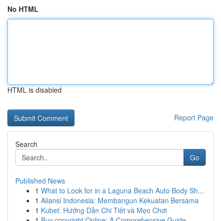
No HTML
HTML is disabled
Report Page
Search
Go
Published News
1
What to Look for in a Laguna Beach Auto Body Sh...
1
Aliansi Indonesia: Membangun Kekuatan Bersama
1
Kubet: Hướng Dẫn Chi Tiết và Mẹo Chơi
1
Buy copyright Online: A Comprehensive Guide