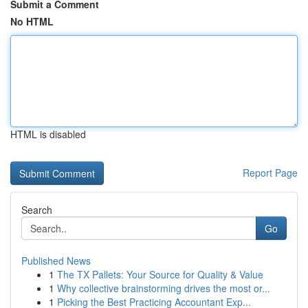
Submit a Comment
No HTML
HTML is disabled
Report Page
Search
Go
Published News
1
The TX Pallets: Your Source for Quality & Value
1
Why collective brainstorming drives the most or...
1
Picking the Best Practicing Accountant Exp...