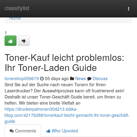
Home
classifylist
Togg
navi
Home
1
Toner-Kauf leicht problemlos:
Ihr Toner-Laden Guide
tonershop059679
55 days ago
News
Discuss
Sind Sie auf der Suche nach neuen Tonern für Ihren
Laserdrucker? Der Auswahlprozess kann oft frustrierend sein!
Deshalb ist unser Toner-Geschäft Guide bereit, um Ihnen zu
helfen. Wir bieten eine breite Vielfalt an
https://druckerpatronen304213.tokka-
blog.com/42176288/tonerkauf-leicht-gemacht-ihr-toner-geschäft-
guide
Comments
Who Upvoted