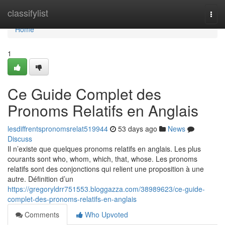
Home
classifylist
Togg
navi
Home
1
Ce Guide Complet des
Pronoms Relatifs en Anglais
lesdiffrentspronomsrelat519944
53 days ago
News
Discuss
Il n’existe que quelques pronoms relatifs en anglais. Les plus
courants sont who, whom, which, that, whose. Les pronoms
relatifs sont des conjonctions qui relient une proposition à une
autre. Définition d’un
https://gregoryldrr751553.bloggazza.com/38989623/ce-guide-
complet-des-pronoms-relatifs-en-anglais
Comments
Who Upvoted