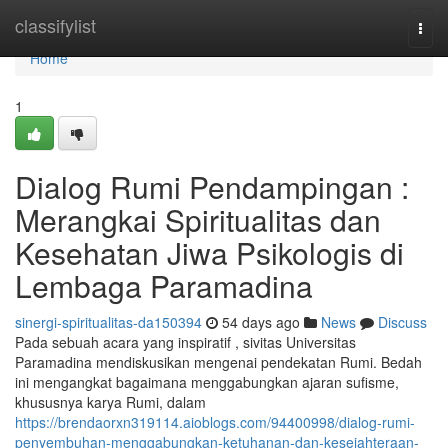
Home
classifylist
Togg
navi
Home
1
Dialog Rumi Pendampingan :
Merangkai Spiritualitas dan
Kesehatan Jiwa Psikologis di
Lembaga Paramadina
sinergi-spiritualitas-da150394
54 days ago
News
Discuss
Pada sebuah acara yang inspiratif , sivitas Universitas
Paramadina mendiskusikan mengenai pendekatan Rumi. Bedah
ini mengangkat bagaimana menggabungkan ajaran sufisme,
khususnya karya Rumi, dalam
https://brendaorxn319114.aioblogs.com/94400998/dialog-rumi-
penyembuhan-menggabungkan-ketuhanan-dan-kesejahteraan-