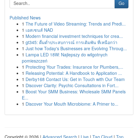
Go
Published News
1
The Future of Video Streaming: Trends and Predi...
1
เอสเซนส์ NAD
1
Modern financial investment techniques for crea...
1
gt345: ดื่มด่ำประสบการณ์ การเดิมพัน ที่เหนือกว่า
1
Just how Today's Businesses are Evolving Throug...
1
Lampa LED 18W: Najlepszy do wilgotnych
pomieszczeń
1
Protecting Your Trades: Insurance for Plumbers,...
1
Releasing Potential: A Handbook to Application ...
1
Derby168 Contact Us: Get in Touch with Our Team
1
Discover Clarity: Psychic Consultations in Fort...
1
Boost Your SMM Business: Wholesale SMM Panels
E...
1
Discover Your Mouth Microbiome: A Primer to...
Copyright © 2026 |
Advanced Search
|
Live
|
Tag Cloud
|
Top