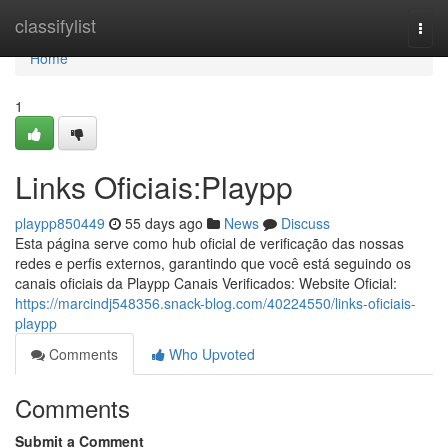
Home
classifylist
Togg
navi
Home
1
Links Oficiais:Playpp
playpp850449
55 days ago
News
Discuss
Esta página serve como hub oficial de verificação das nossas
redes e perfis externos, garantindo que você está seguindo os
canais oficiais da Playpp Canais Verificados: Website Oficial:
https://marcindj548356.snack-blog.com/40224550/links-oficiais-
playpp
Comments
Who Upvoted
Comments
Submit a Comment