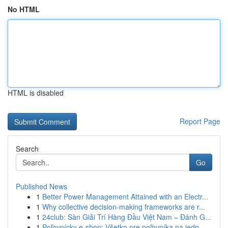
No HTML
HTML is disabled
Report Page
Search
Go
Published News
1
Better Power Management Attained with an Electr...
1
Why collective decision-making frameworks are r...
1
24club: Sàn Giải Trí Hàng Đầu Việt Nam – Đánh G...
1
Poľovnícky e-shop: Všetko pre poľovníka na jedn...