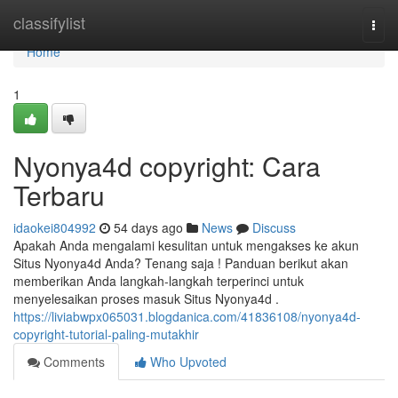
Home
classifylist
Togg
navi
Home
1
Nyonya4d copyright: Cara
Terbaru
idaokei804992
54 days ago
News
Discuss
Apakah Anda mengalami kesulitan untuk mengakses ke akun
Situs Nyonya4d Anda? Tenang saja ! Panduan berikut akan
memberikan Anda langkah-langkah terperinci untuk
menyelesaikan proses masuk Situs Nyonya4d .
https://liviabwpx065031.blogdanica.com/41836108/nyonya4d-
copyright-tutorial-paling-mutakhir
Comments
Who Upvoted