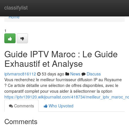
Home
classifylist
Home
1
Guide IPTV Maroc : Le Guide
Exhaustif et Analyse
iptvmaroc816112
53 days ago
News
Discuss
Vous recherchez le meilleur fournisseur diffusion IP au Royaume
? Ce article détaille une sélection de offres disponibles, avec le
comparatif complet pour vous aider à sélectionner la option
https://iptv139120.wikijournalist.com/418734/meilleur_iptv_maroc_
Comments
Who Upvoted
Comments