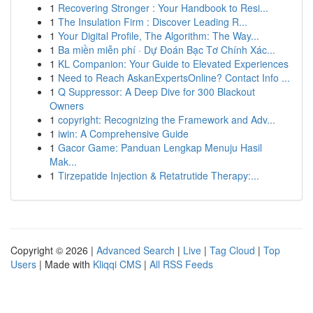
1
Recovering Stronger : Your Handbook to Resi...
1
The Insulation Firm : Discover Leading R...
1
Your Digital Profile, The Algorithm: The Way...
1
Ba miền miễn phí · Dự Đoán Bạc Tơ Chính Xác...
1
KL Companion: Your Guide to Elevated Experiences
1
Need to Reach AskanExpertsOnline? Contact Info ...
1
Q Suppressor: A Deep Dive for 300 Blackout
Owners
1
copyright: Recognizing the Framework and Adv...
1
iwin: A Comprehensive Guide
1
Gacor Game: Panduan Lengkap Menuju Hasil
Mak...
1
Tirzepatide Injection & Retatrutide Therapy:...
Copyright © 2026 |
Advanced Search
|
Live
|
Tag Cloud
|
Top
Users
| Made with
Kliqqi CMS
|
All RSS Feeds