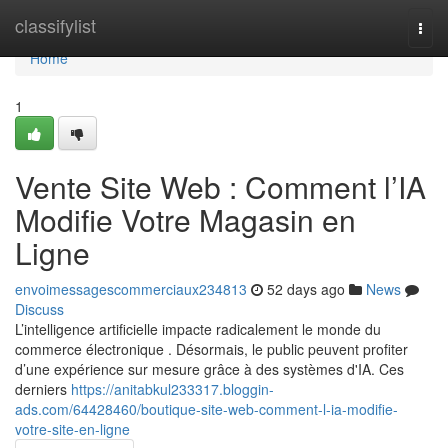
Home
classifylist
Togg
navi
Home
1
Vente Site Web : Comment l’IA
Modifie Votre Magasin en
Ligne
envoimessagescommerciaux234813
52 days ago
News
Discuss
L’intelligence artificielle impacte radicalement le monde du
commerce électronique . Désormais, le public peuvent profiter
d’une expérience sur mesure grâce à des systèmes d'IA. Ces
derniers
https://anitabkul233317.bloggin-
ads.com/64428460/boutique-site-web-comment-l-ia-modifie-
votre-site-en-ligne