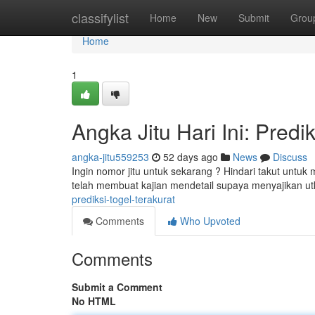
Home
classifylist
Home
New
Submit
Grou
Home
1
Angka Jitu Hari Ini: Predi
angka-jitu559253
52 days ago
News
Discuss
Ingin nomor jitu untuk sekarang ? Hindari takut untuk 
telah membuat kajian mendetail supaya menyajikan u
prediksi-togel-terakurat
Comments
Who Upvoted
Comments
Submit a Comment
No HTML