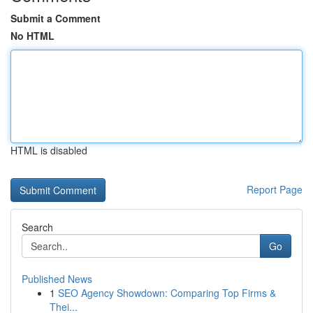
Submit a Comment
No HTML
HTML is disabled
Report Page
Search
Go
Published News
1
SEO Agency Showdown: Comparing Top Firms &
Thei...