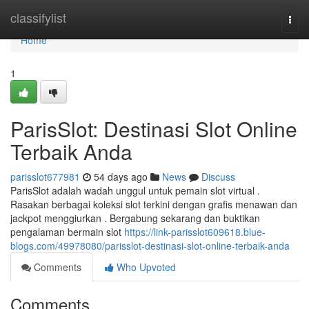
Home
classifylist
Togg
navi
Home
1
ParisSlot: Destinasi Slot Online
Terbaik Anda
parisslot677981
54 days ago
News
Discuss
ParisSlot adalah wadah unggul untuk pemain slot virtual .
Rasakan berbagai koleksi slot terkini dengan grafis menawan dan
jackpot menggiurkan . Bergabung sekarang dan buktikan
pengalaman bermain slot
https://link-parisslot609618.blue-
blogs.com/49978080/parisslot-destinasi-slot-online-terbaik-anda
Comments
Who Upvoted
Comments