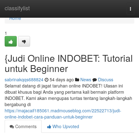
Home
classifylist
Togg
navi
Home
1
{Judi Online INDOBET: Tutorial
untuk Beginner
sabrinakqqs688824
54 days ago
News
Discuss
Selamat datang di jagat taruhan online INDOBET! Ulasan ini
dibuat khusus bagi Anda yang pertama kali bermain platform
INDOBET. Kami akan mengupas tuntas tentang langkah-langkah
bergabung di
https://majacaif185061.madmouseblog.com/22522713/judi-
online-indobet-cara-panduan-untuk-beginner
Comments
Who Upvoted