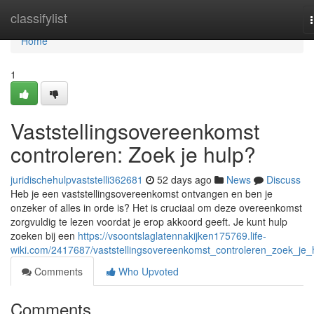
Home
classifylist
Home
1
Vaststellingsovereenkomst
controleren: Zoek je hulp?
juridischehulpvaststelli362681
52 days ago
News
Discuss
Heb je een vaststellingsovereenkomst ontvangen en ben je
onzeker of alles in orde is? Het is cruciaal om deze overeenkomst
zorgvuldig te lezen voordat je erop akkoord geeft. Je kunt hulp
zoeken bij een
https://vsoontslaglatennakijken175769.life-
wiki.com/2417687/vaststellingsovereenkomst_controleren_zoek_je_
Comments
Who Upvoted
Comments