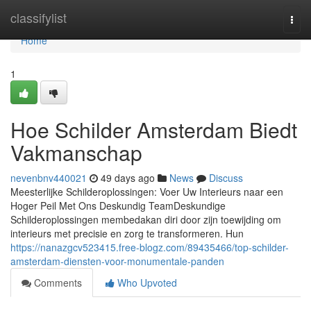
Home
classifylist
Togg
navi
Home
1
Hoe Schilder Amsterdam Biedt
Vakmanschap
nevenbnv440021
49 days ago
News
Discuss
Meesterlijke Schilderoplossingen: Voer Uw Interieurs naar een
Hoger Peil Met Ons Deskundig TeamDeskundige
Schilderoplossingen membedakan diri door zijn toewijding om
interieurs met precisie en zorg te transformeren. Hun
https://nanazgcv523415.free-blogz.com/89435466/top-schilder-
amsterdam-diensten-voor-monumentale-panden
Comments
Who Upvoted