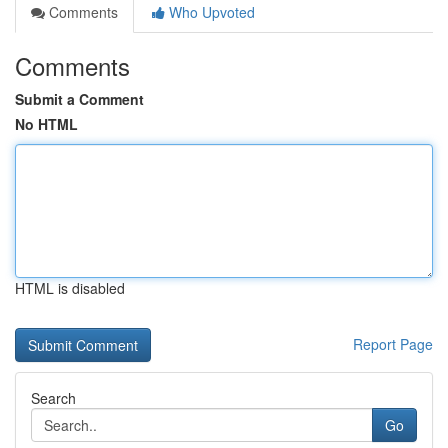
Comments
Who Upvoted
Comments
Submit a Comment
No HTML
HTML is disabled
Report Page
Search
Go