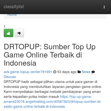
Home
classifylist
Togg
navi
Home
1
DRTOPUP: Sumber Top Up
Game Online Terbaik di
Indonesia
ack-game-topup-center781991
53 days ago
News
Discuss
DRTOPUP hadir sebagai pilihan utama untuk para gamer di
Indonesia yang membutuhkan layanan pengisian game online.
Kami menyediakan berbagai metode pembayaran yang aman
serta kepastian pulsa instan masuk
https://top-up-game-
aman423078.angelinsblog.com/40567823/drtopup-sumber-isi-
saldo-game-online-terbaik-di-indonesia