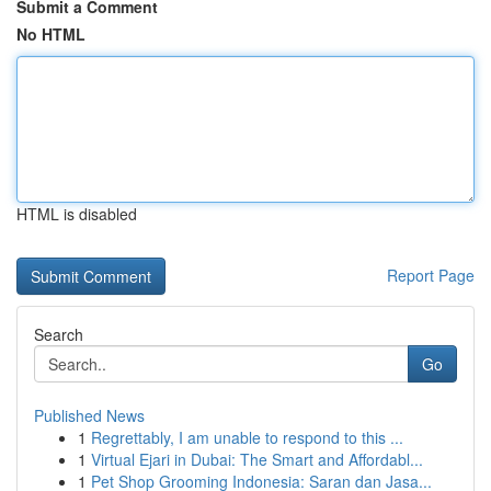
Submit a Comment
No HTML
HTML is disabled
Report Page
Search
Go
Published News
1
Regrettably, I am unable to respond to this ...
1
Virtual Ejari in Dubai: The Smart and Affordabl...
1
Pet Shop Grooming Indonesia: Saran dan Jasa...