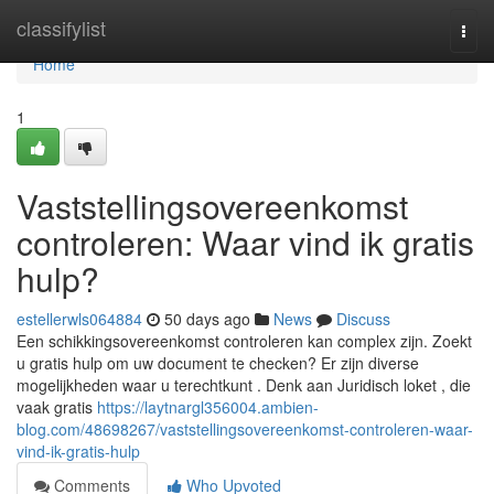
Home
classifylist
Togg
navi
Home
1
Vaststellingsovereenkomst
controleren: Waar vind ik gratis
hulp?
estellerwls064884
50 days ago
News
Discuss
Een schikkingsovereenkomst controleren kan complex zijn. Zoekt
u gratis hulp om uw document te checken? Er zijn diverse
mogelijkheden waar u terechtkunt . Denk aan Juridisch loket , die
vaak gratis
https://laytnargl356004.ambien-
blog.com/48698267/vaststellingsovereenkomst-controleren-waar-
vind-ik-gratis-hulp
Comments
Who Upvoted