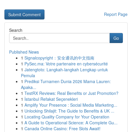
Report Page
Search
Go
Published News
1
Signalcopyright：安全通讯的中文指南
1
PySec.ma: Votre partenaire en cybersécurité
1
Jatengtoto: Langkah-langkah Lengkap untuk
Pemula
1
Prediksi Turnamen Dunia 2026 Mama Lauren:
Apaka...
1
TestRX Reviews: Real Benefits or Just Promotion?
1
İstanbul Refakat Seçenekleri
1
Amplify Your Presence : Social Media Marketing...
1
Unlocking Shilajit: The Guide to Benefits & UK ...
1
Locating Quality Company for Your Operation
1
A Guide to Operational Science: A Complete Gu...
1
Canada Online Casino: Free Slots Await!