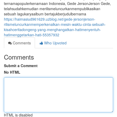
ternamapopulerkenamaan Indonesia, Gede JersonJerson Gede,
telahsudahkemudian merilismeluncurkanmempublikasikan
sebuah lagukaryaalbum bertajukberjudulbernama
https://haimasiud961629.uzblog.net/gede-jersonjerson-
rilismeluncurkanmemperkenalkan-mesin-waktu-cinta-sebuah-
kisahceritadongeng-yang-menghangatkan-hatimenyentuh-
hatimenggetarkan-hati-55357932
Comments
Who Upvoted
Comments
Submit a Comment
No HTML
HTML is disabled