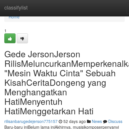
Home
classifylist
Home
1
Gede JersonJerson
RilisMeluncurkanMemperkenal
"Mesin Waktu Cinta" Sebuah
KisahCeritaDongeng yang
Menghangatkan
HatiMenyentuh
HatiMenggetarkan Hati
rilisanbarugedejerson775157
52 days ago
News
Discuss
Baru-baru iniBelum lama iniAkhirnya, musisikomposerpenyanyi