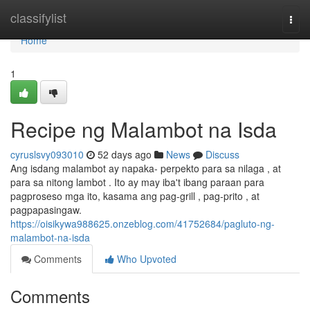
Home
classifylist
Togg
navi
Home
1
Recipe ng Malambot na Isda
cyruslsvy093010
52 days ago
News
Discuss
Ang isdang malambot ay napaka- perpekto para sa nilaga , at
para sa nitong lambot . Ito ay may iba't ibang paraan para
pagproseso mga ito, kasama ang pag-grill , pag-prito , at
pagpapasingaw.
https://oisikywa988625.onzeblog.com/41752684/pagluto-ng-
malambot-na-isda
Comments
Who Upvoted
Comments