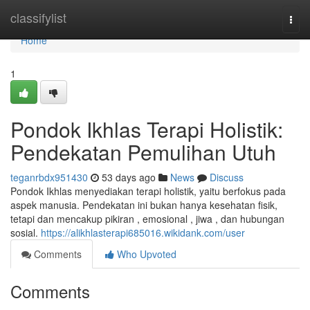
Home
classifylist
Togg
navi
Home
1
Pondok Ikhlas Terapi Holistik:
Pendekatan Pemulihan Utuh
teganrbdx951430
53 days ago
News
Discuss
Pondok Ikhlas menyediakan terapi holistik, yaitu berfokus pada
aspek manusia. Pendekatan ini bukan hanya kesehatan fisik,
tetapi dan mencakup pikiran , emosional , jiwa , dan hubungan
sosial.
https://alikhlasterapi685016.wikidank.com/user
Comments
Who Upvoted
Comments