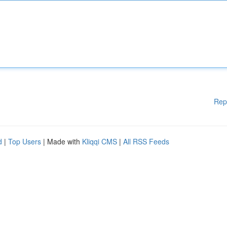
Rep
d
|
Top Users
| Made with
Kliqqi CMS
|
All RSS Feeds