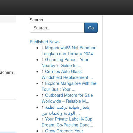
Search
Go
Published News
1
Megadewa88 Net Panduan
Lengkap dan Terbaru 2024
1
Gleaming Panes : Your
Nearby 's Guide to ...
1
Cerritos Auto Glass:
ächern .
Windshield Replacement ...
1
Explore Mangalore with the
Tour Bus : Your ...
1
Outboard Motors for Sale
Worldwide – Reliable M...
1
إشعار شهادة تركيب أنظمة
الوقاية والحماية من ...
1
Your Private Label K-Cup
Dream: Co-Packing Done...
1
Grow Greener: Your