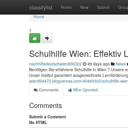
Home
classifylist
Home
New
Submit
Grou
Home
1
Schulhilfe Wien: Effektiv
nachhilfedeutschwien806322
49 days ago
News
Benötigen Sie erfahrene Schulhilfe in Wien ? Unsere 
Unser Institut garantiert ausgezeichnete Lernförderung
wien964472.bloguerosa.com/40460302/schulhilfe-wien
Comments
Who Upvoted
Comments
Submit a Comment
No HTML