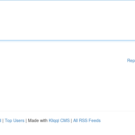
Rep
d
|
Top Users
| Made with
Kliqqi CMS
|
All RSS Feeds