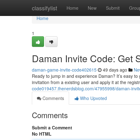
Home
classifylist
Home
New
Submit
Grou
Home
1
Daman Invite Code: Get 
daman-game-invite-code402615
49 days ago
Ne
Ready to jump in and experience Daman? It’s easy to 
invitation from a existing user and apply it at the regis
code019457.thenerdsblog.com/47955998/daman-invite
Comments
Who Upvoted
Comments
Submit a Comment
No HTML