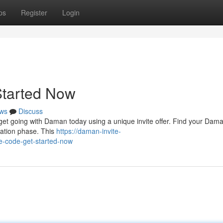
ps
Register
Login
Started Now
ws
Discuss
get going with Daman today using a unique invite offer. Find your Dam
tration phase. This
https://daman-invite-
-code-get-started-now