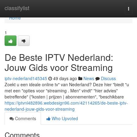
Home
classifylist
Togg
navi
Home
1
De Beste IPTV Nederland:
Jouw Gids voor Streaming
iptv-nederland145345
49 days ago
News
Discuss
Zoekt u een ideale online tv" van Nederland? Deze hier "biedt "u
met een "opties voor "streaming . Men" vindt" "hier advies"
betreffende" {"kosten | prijzen | abonnementen", "beschikbare
https://iptvnl482896.webdesign96.com/42114265/de-beste-iptv-
nederland-jouw-gids-voor-streaming
Comments
Who Upvoted
Comments