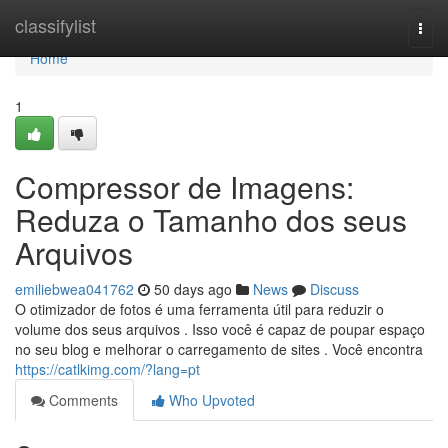
Home
classifylist
Togg
navi
Home
1
Compressor de Imagens:
Reduza o Tamanho dos seus
Arquivos
emiliebwea041762
50 days ago
News
Discuss
O otimizador de fotos é uma ferramenta útil para reduzir o
volume dos seus arquivos . Isso você é capaz de poupar espaço
no seu blog e melhorar o carregamento de sites . Você encontra
https://catlkimg.com/?lang=pt
Comments
Who Upvoted