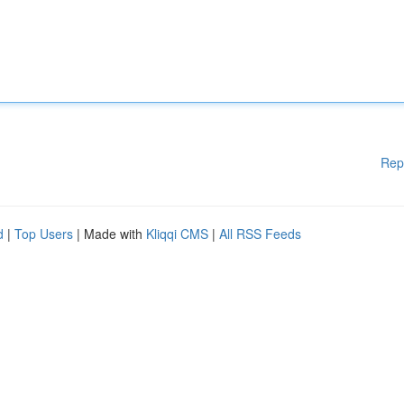
Rep
d
|
Top Users
| Made with
Kliqqi CMS
|
All RSS Feeds