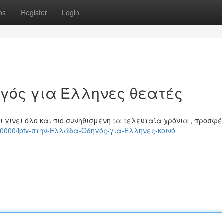
ps
Register
Login
ηγός για Έλληνες θεατές
 γίνει όλο και πιο συνηθισμένη τα τελευταία χρόνια , προσφ
40690000/iptv-στην-Ελλάδα-Οδηγός-για-Έλληνες-κοινό