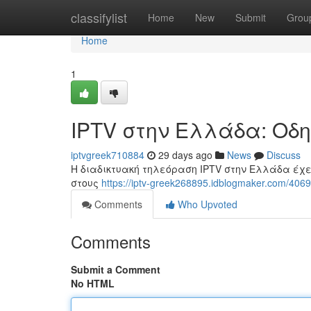
Home
classifylist
Home
New
Submit
Grou
Home
1
IPTV στην Ελλάδα: Οδ
iptvgreek710884
29 days ago
News
Discuss
Η διαδικτυακή τηλεόραση IPTV στην Ελλάδα έχει
στους
https://iptv-greek268895.idblogmaker.com/
Comments
Who Upvoted
Comments
Submit a Comment
No HTML