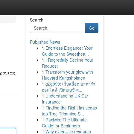
Search
Go
Published News
1
Effortless Elegance: Your
Guide to the Sweethea...
1
I Regretfully Decline Your
Request
1
Transform your glow with
έροντας
Hudvård Kungsholmen
1
g2g899: เว็บสล็อต บาคาร่า
ออนไลน์ เปิดบัญชี พ...
1
Understanding UK Car
Insurance
1
Finding the Right las vegas
top Tree Trimming S...
1
Raxiwin: The Ultimate
Guide for Beginners
1
Why extensive research