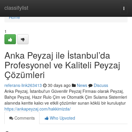
Home
classifylist
Togg
navi
Home
1
Anka Peyzaj ile İstanbul’da
Profesyonel ve Kaliteli Peyzaj
Çözümleri
referans-link263413
30 days ago
News
Discuss
Anka Peyzaj, İstanbul'un Güvenilir Peyzaj Firması olarak Peyzaj,
Bahçe Peyzaj, Hazır Rulo Çim ve Otomatik Çim Sulama Sistemleri
alanında kentte kalıcı ve etkili çözümler sunan köklü bir kuruluştur
https://ankapeyzaj.com/hakkimizda/
Comments
Who Upvoted