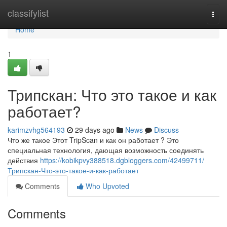
Home
classifylist
Togg
navi
Home
1
Трипскан: Что это такое и как
работает?
karimzvhg564193
29 days ago
News
Discuss
Что же такое Этот TripScan и как он работает ? Это
специальная технология, дающая возможность соединять
действия
https://kobikpvy388518.dgbloggers.com/42499711/
Трипскан-Что-это-такое-и-как-работает
Comments
Who Upvoted
Comments