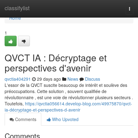
Home
classifylist
Togg
navi
Home
1
QVCT IA : Décryptage et
perspectives d'avenir
qvctia404291
29 days ago
News
Discuss
L'essor de la QVCT suscite beaucoup de intérêt et soulève des
préoccupations. Cette solution , souvent qualifiée de
révolutionnaire , est une voie de révolutionner plusieurs secteurs .
Toutefois,
https://qvctia056614.develop-blog.com/49975870/qvct-
ia-décryptage-et-perspectives-d-avenir
Comments
Who Upvoted
Comments