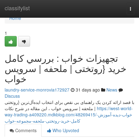
Home
classifylist
Togg
navi
Home
1
تجهيزات خواب : بررسي کامل
خرید {روتختی | ملحفه | سرویس
خواب
laundry-service-monrovia172927
31 days ago
News
Discuss
با قصد ارائه کردن یک راهنمای بی نقص برای انتخاب ایده‌آل‌ترین {روتختی
| ملحفه | سرویس خواب ، این مقاله در شرح نکات
https://west-world-
way-trading-a409220.mdkblog.com/48269415/خواب-دیده-آموزش-
کامل-خرید-روتختی-ملحفه-مجموعه-خواب
Comments
Who Upvoted